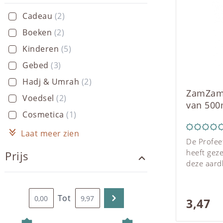
Cadeau
(2)
Boeken
(2)
Kinderen
(5)
Gebed
(3)
Hadj & Umrah
(2)
ZamZam 
Voedsel
(2)
van 500
Cosmetica
(1)
Laat meer zien
De Profeet
heeft gez
Prijs
deze aard
Zamzam: h
en (bevat
ziekte." D
Tot
3,47
overleveri
zij met he