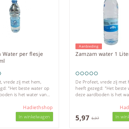
Aanbieding
Water per flesje
Zamzam water 1 Lite
ml
, vrede zij met hem,
De Profeet, vrede zij met
egd: "Het beste water op
heeft gezegd: "Het beste 
boden is het water van
deze aardboden is het wa
et is een voedingssoort
Zamzam: het is een voedi
) een genezing tegen
Hadiethshop
en (bevat) een genezing t
Had
eze Hadieth (authentieke
ziekte." Deze Hadieth (au
5,97
In winkelwagen
In win
6,97
ng van de Profeet, vrede
overlevering van de Profe
m) is één van de vele
zij met hem) is één van de