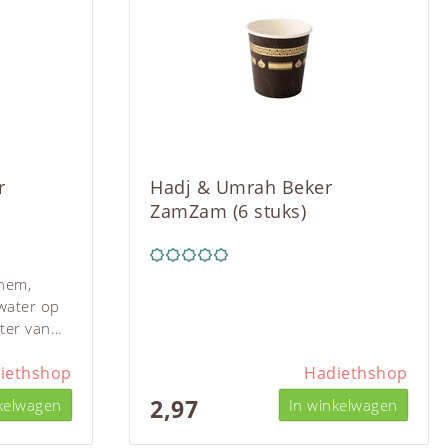
r
Hadj & Umrah Beker
ZamZam (6 stuks)
 hem,
water op
ter van
ngssoort
egen
iethshop
Hadiethshop
thentieke
2,97
kelwagen
In winkelwagen
et, vrede
 vele