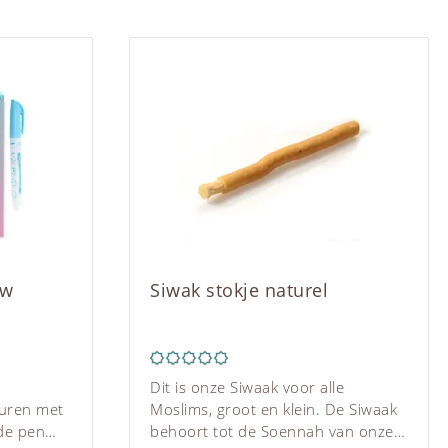
er
rdelen
e Profeet,
van het
de Woedoe
ee en goot
Hij droeg
erzakken
 zou het
 hen ervan
 vrede zij
thentieke
de)
uw
Siwak stokje naturel
Zamzam
het voor
amzam
e inhoud
Dit is onze Siwaak voor alle
euren met
Moslims, groot en klein. De Siwaak
de pen
behoort tot de Soennah van onze