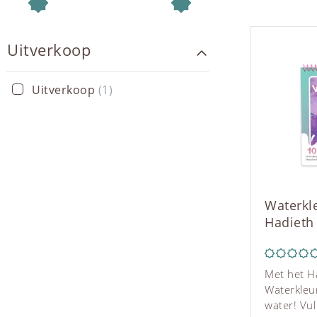
overlever
Zamzam wa
ervan wor
Uitverkoop
vrede zij 
Zamzam w
(kleine ri
Uitverkoop
(1)
het vaak o
Zamzam wa
een flesje
gecertific
Waterkl
Hadieth
Met het H
Waterkleu
water! Vu