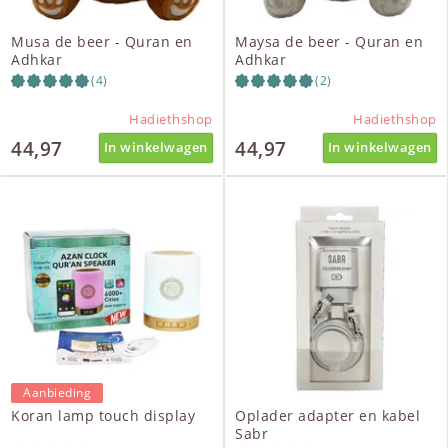
Musa de beer - Quran en
Maysa de beer - Quran en
Adhkar
Adhkar
(4)
(2)
Hadiethshop
Hadiethshop
44,97
44,97
In winkelwagen
In winkelwagen
Aanbieding
Koran lamp touch display
Oplader adapter en kabel
Sabr