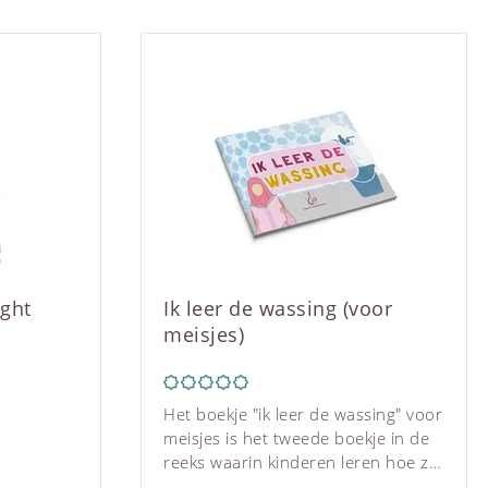
n blauwe
en roze
gebed is
 daden van
m kan
n heeft
 hem, ook
eren het
 ze zeven
eurrijk,
rte
ld met
 stap voor
ight
Ik leer de wassing (voor
het gebed
meisjes)
ng het
n je
ind alle
Het boekje "ik leer de wassing" voor
 in de
meisjes is het tweede boekje in de
erd. Het
reeks waarin kinderen leren hoe ze
rmate
gebed dienen te verrichten. Dit