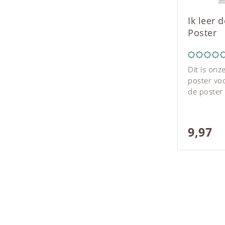
Ik leer 
Poster
Dit is onz
poster vo
de poster 
Woedoe"-p
leerzame 
Woedoe te
9,97
voor jonge
jouw kind
bijbrengt 
verrichten
Woedoe te
poster is 
geschikt 
voor broe
tot de Isl