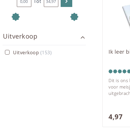
Tot
Uitverkoop
Ik leer 
Uitverkoop
(153)
Dit is ons
voor meis
uitgebrac
de verschi
bijvoorbee
kunnen le
4,97
te verwarr
voor het a