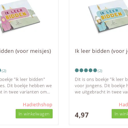
bidden (voor meisjes)
Ik leer bidden (voor 
(2)
(2)
 boekje "ik leer bidden"
Dit is ons boekje "ik leer 
jes. Dit boekje hebben we
voor jongens. Dit boekje
ht in twee varianten om
we uitgebracht in twee va
llende regels voor
om de verschillende regel
ld de kleding goed uit te
Hadiethshop
bijvoorbeeld de kleding go
Had
ggen zonder de kinderen
kunnen leggen zonder de
4,97
In winkelwagen
In win
en met specifieke regels
te verwarren met specifie
ndere geslacht. Het
voor het andere geslacht.