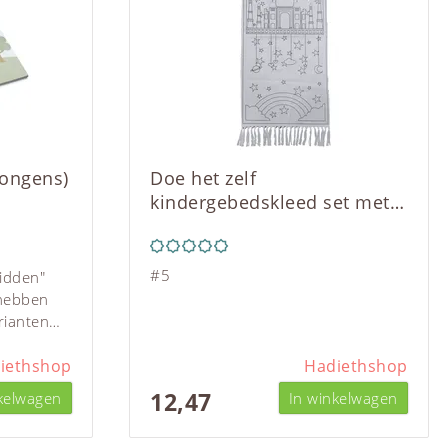
jongens)
Doe het zelf
kindergebedskleed set met
stiften - hemel
#5
bidden"
 hebben
rianten
s voor
ed uit te
iethshop
Hadiethshop
 kinderen
12,47
kelwagen
In winkelwagen
ke regels
 Het