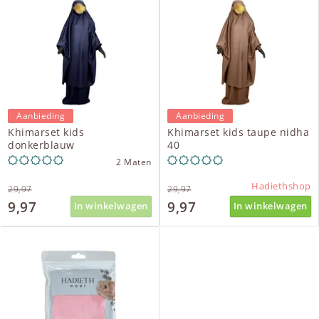
Aanbieding
Aanbieding
Khimarset kids
Khimarset kids taupe nidha
donkerblauw
40
2 Maten
Hadiethshop
29,97
29,97
9,97
9,97
In winkelwagen
In winkelwagen