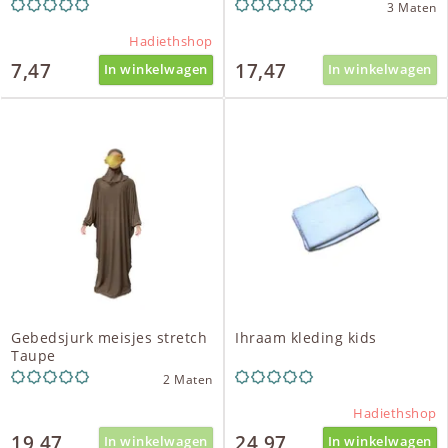
3 Maten
Hadiethshop
7,47
17,47
In winkelwagen
In winkelwagen
Gebedsjurk meisjes stretch
Ihraam kleding kids
Taupe
2 Maten
Hadiethshop
19,47
24,97
In winkelwagen
In winkelwagen