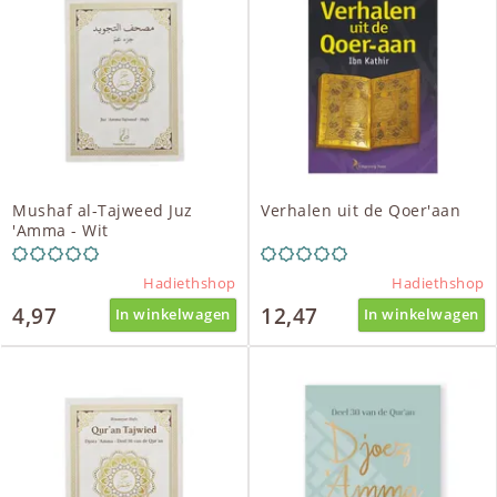
Mushaf al-Tajweed Juz
Verhalen uit de Qoer'aan
'Amma - Wit
Hadiethshop
Hadiethshop
4,97
12,47
In winkelwagen
In winkelwagen