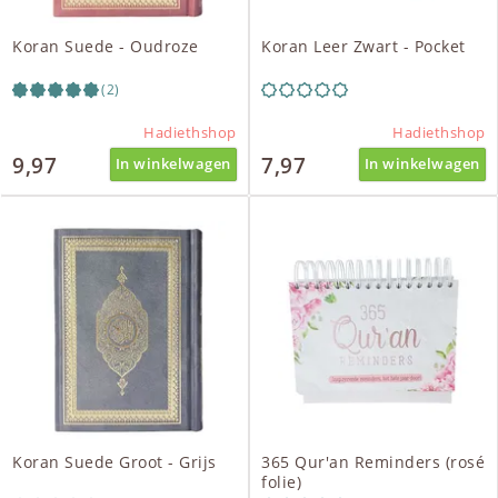
Koran Suede - Oudroze
Koran Leer Zwart - Pocket
(2)
Hadiethshop
Hadiethshop
9,97
7,97
In winkelwagen
In winkelwagen
Koran Suede Groot - Grijs
365 Qur'an Reminders (rosé
folie)