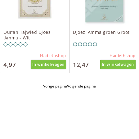
Qur’an Tajwied Djoez
Djoez 'Amma groen Groot
‘Amma - Wit
Hadiethshop
Hadiethshop
4,97
12,47
In winkelwagen
In winkelwagen
Vorige pagina
Volgende pagina