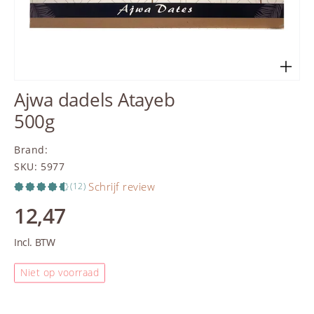
Ajwa dadels Atayeb
500g
Brand
:
SKU
:
5977
Schrijf review
(12)
12,47
Incl. BTW
Niet op voorraad