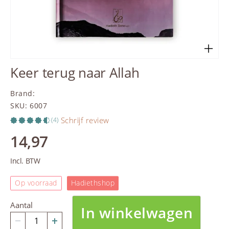
Keer terug naar Allah
Brand
:
SKU
:
6007
Schrijf review
(4)
14,97
Incl. BTW
Op voorraad
Hadiethshop
Aantal
In winkelwagen