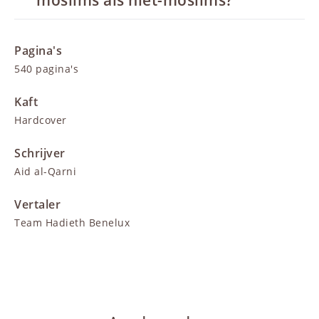
moslims als niet-moslims?
Pagina's
540 pagina's
Kaft
Hardcover
Schrijver
Aid al-Qarni
Vertaler
Team Hadieth Benelux